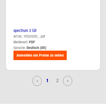
spectrum 3 GII
Art.Nr.: YOS200D_-pdf
Medienart:
PDF
Sprache:
Deutsch (DE)
Anmelden um Preise zu sehen
Seite
Seite
1
2