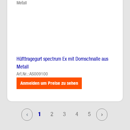
Hüfttragegurt spectrum Ex mit Dornschnalle aus
Metall
Art.Nr.: AS009100
Anmelden um Preise zu sehen
Seite
Seite
Seite
Seite
Seite
1
2
3
4
5