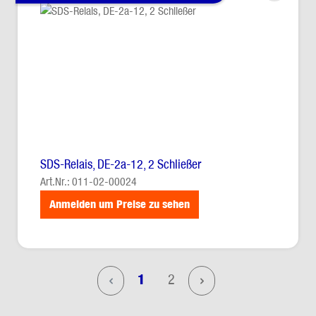
SDS-Relais, DE-2a-12, 2 Schließer
Art.Nr.: 011-02-00024
Anmelden um Preise zu sehen
Seite
Seite
1
2