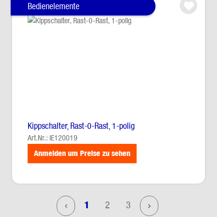
Bedienelemente
Kippschalter, Rast-0-Rast, 1-polig
Art.Nr.: IE120019
Anmelden um Preise zu sehen
Seite
Seite
Seite
1
2
3