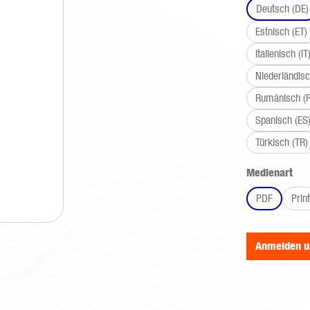
Deutsch (DE)
Estnisch (ET)
Italienisch (IT
Niederländisc
Rumänisch (
Spanisch (ES
Türkisch (TR)
aus
Medienart
PDF
Print
Anmelden 