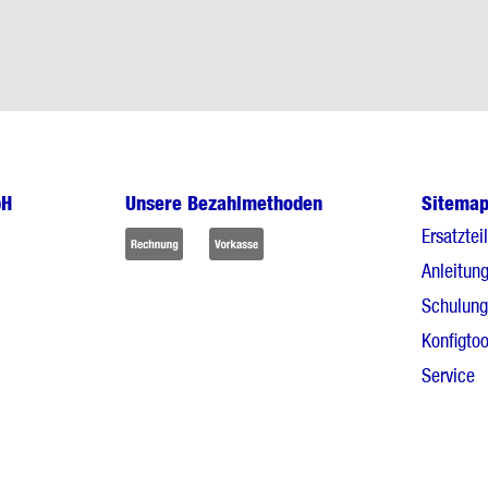
bH
Unsere Bezahlmethoden
Sitema
Ersatztei
Anleitun
Schulun
Konfigtoo
Service