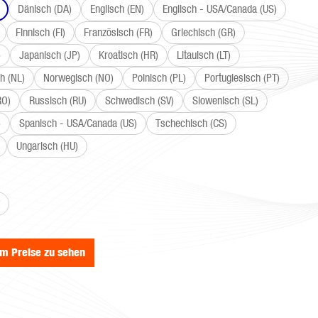
Dänisch (DA)
Englisch (EN)
Englisch - USA/Canada (US)
Finnisch (FI)
Französisch (FR)
Griechisch (GR)
)
Japanisch (JP)
Kroatisch (HR)
Litauisch (LT)
h (NL)
Norwegisch (NO)
Polnisch (PL)
Portugiesisch (PT)
RO)
Russisch (RU)
Schwedisch (SV)
Slowenisch (SL)
)
Spanisch - USA/Canada (US)
Tschechisch (CS)
Ungarisch (HU)
wählen
um Preise zu sehen