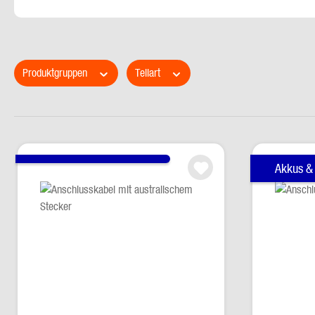
Produktgruppen
Teilart
Akkus &