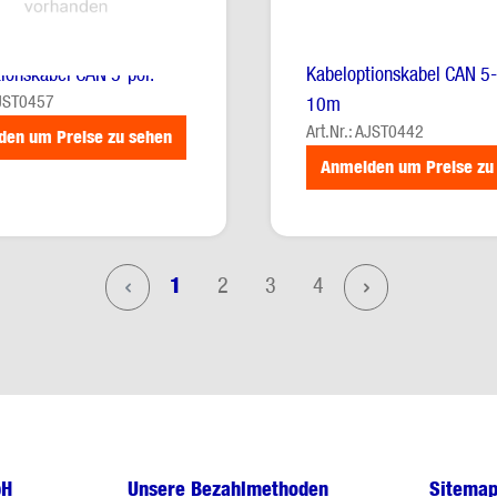
ionskabel CAN 5-pol.
Kabeloptionskabel CAN 5-
AJST0457
10m
Art.Nr.: AJST0442
den um Preise zu sehen
Anmelden um Preise zu
Seite
Seite
Seite
Seite
1
2
3
4
bH
Unsere Bezahlmethoden
Sitema