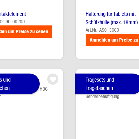
ntaktelement
Halterung für Tablets mit
 002-90-00209
Schützhülle (max. 18mm)
Art.Nr.: AS013600
den um Preise zu sehen
Anmelden um Preise zu
s und
Tragesets und
schen
Tragetaschen