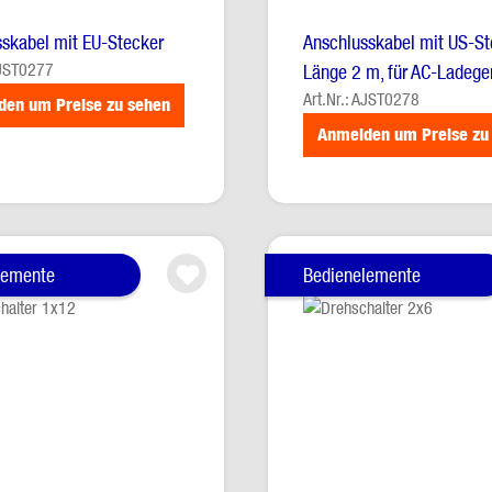
skabel mit EU-Stecker
Anschlusskabel mit US-St
AJST0277
Länge 2 m, für AC-Ladege
Art.Nr.: AJST0278
den um Preise zu sehen
Anmelden um Preise zu
lemente
Bedienelemente