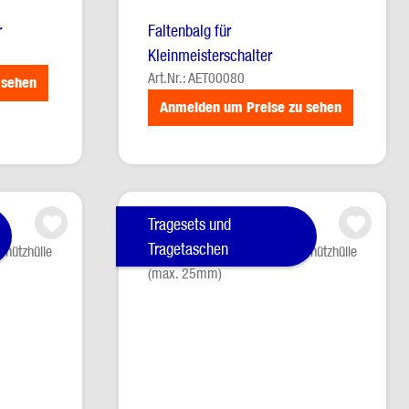
r
Faltenbalg für
Kleinmeisterschalter
Art.Nr.: AET00080
 sehen
Anmelden um Preise zu sehen
Tragesets und
Tragetaschen