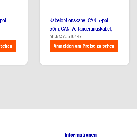
pol.,
Kabeloptionskabel CAN 5-pol.,
50m, CAN-Verlängerungskabel,
Art.Nr.: AJST0447
Stecker / Buchse, orange
 sehen
Anmelden um Preise zu sehen
p
Informationen