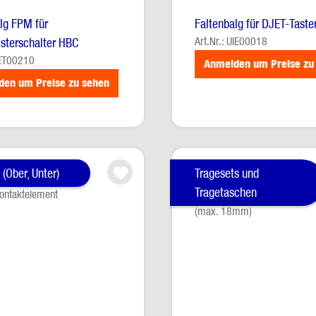
lg FPM für
Faltenbalg für DJET-Taste
Art.Nr.: UIE00018
sterschalter HBC
AET00210
Anmelden um Preise zu
den um Preise zu sehen
(Ober, Unter)
Tragesets und
Tragetaschen