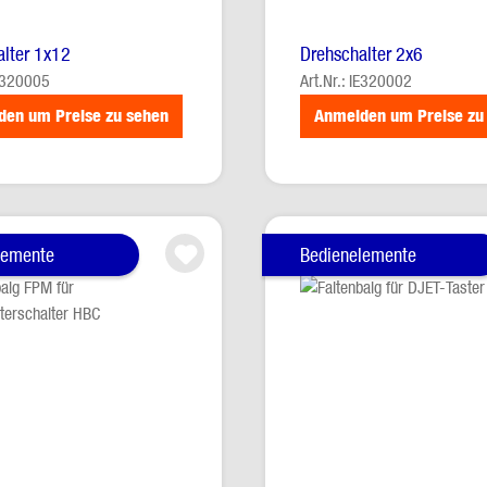
lter 1x12
Drehschalter 2x6
IE320005
Art.Nr.: IE320002
den um Preise zu sehen
Anmelden um Preise zu
lemente
Bedienelemente