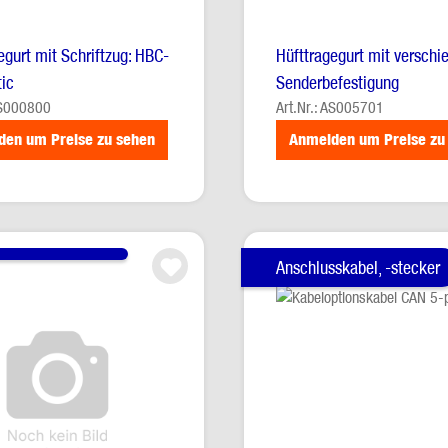
egurt mit Schriftzug: HBC-
Hüfttragegurt mit verschi
ic
Senderbefestigung
AS000800
Art.Nr.: AS005701
den um Preise zu sehen
Anmelden um Preise zu
Anschlusskabel, -stecker