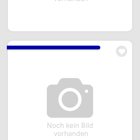
Art.Nr.: AA080009
Anmelden um Preise zu sehen
Gegenstecker-Satz, HAN 32A
Art.Nr.: AC132043