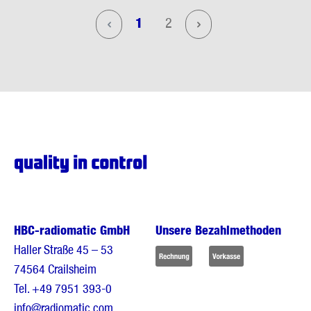
Seite
Seite
1
2
HBC-radiomatic GmbH
Unsere Bezahlmethoden
Haller Straße 45 – 53
74564 Crailsheim
Tel.
+49 7951 393-0
info@radiomatic.com