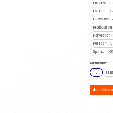
Bulgarisch (B
Englisch - U
Griechisch (G
Kroatisch (HR
Norwegisch 
Russisch (RU
Spanisch (ES
aus
Medienart
PDF
Print
Anmelden 