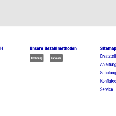
bH
Unsere Bezahlmethoden
Sitema
Ersatztei
Anleitun
Schulun
Konfigtoo
Service