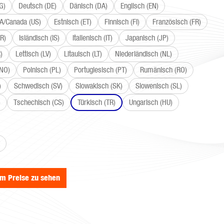
G)
Deutsch (DE)
Dänisch (DA)
Englisch (EN)
SA/Canada (US)
Estnisch (ET)
Finnisch (FI)
Französisch (FR)
R)
Isländisch (IS)
Italienisch (IT)
Japanisch (JP)
)
Lettisch (LV)
Litauisch (LT)
Niederländisch (NL)
(NO)
Polnisch (PL)
Portugiesisch (PT)
Rumänisch (RO)
)
Schwedisch (SV)
Slowakisch (SK)
Slowenisch (SL)
)
Tschechisch (CS)
Türkisch (TR)
Ungarisch (HU)
wählen
um Preise zu sehen