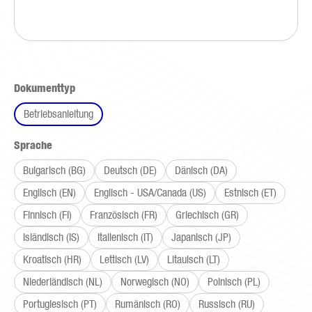
auswählen
Dokumenttyp
Betriebsanleitung
auswählen
Sprache
Bulgarisch (BG)
Deutsch (DE)
Dänisch (DA)
Englisch (EN)
Englisch - USA/Canada (US)
Estnisch (ET)
Finnisch (FI)
Französisch (FR)
Griechisch (GR)
Isländisch (IS)
Italienisch (IT)
Japanisch (JP)
Kroatisch (HR)
Lettisch (LV)
Litauisch (LT)
Niederländisch (NL)
Norwegisch (NO)
Polnisch (PL)
Portugiesisch (PT)
Rumänisch (RO)
Russisch (RU)