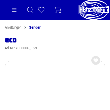
alt springen
Anleitungen
Sender
eco
Art.Nr.: YOE000S_-pdf
Bildergalerie überspringen