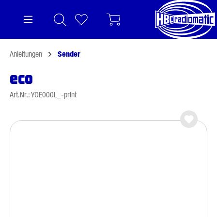
alt springen
Anleitungen
Sender
eco
Art.Nr.: YOE000L_-print
Bildergalerie überspringen