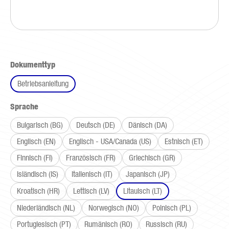
auswählen
Dokumenttyp
Betriebsanleitung
auswählen
Sprache
Bulgarisch (BG)
Deutsch (DE)
Dänisch (DA)
Englisch (EN)
Englisch - USA/Canada (US)
Estnisch (ET)
Finnisch (FI)
Französisch (FR)
Griechisch (GR)
Isländisch (IS)
Italienisch (IT)
Japanisch (JP)
Kroatisch (HR)
Lettisch (LV)
Litauisch (LT)
Niederländisch (NL)
Norwegisch (NO)
Polnisch (PL)
Portugiesisch (PT)
Rumänisch (RO)
Russisch (RU)