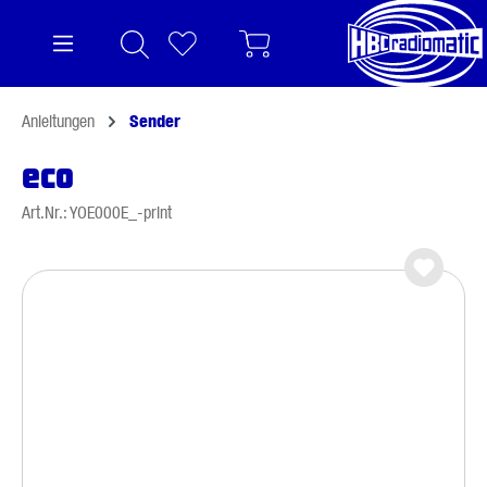
alt springen
Anleitungen
Sender
eco
Art.Nr.: YOE000E_-print
Bildergalerie überspringen