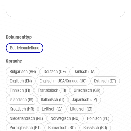
auswählen
Dokumenttyp
Betriebsanleitung
auswählen
Sprache
Bulgarisch (BG)
Deutsch (DE)
Dänisch (DA)
Englisch (EN)
Englisch - USA/Canada (US)
Estnisch (ET)
Finnisch (FI)
Französisch (FR)
Griechisch (GR)
Isländisch (IS)
Italienisch (IT)
Japanisch (JP)
Kroatisch (HR)
Lettisch (LV)
Litauisch (LT)
Niederländisch (NL)
Norwegisch (NO)
Polnisch (PL)
Portugiesisch (PT)
Rumänisch (RO)
Russisch (RU)