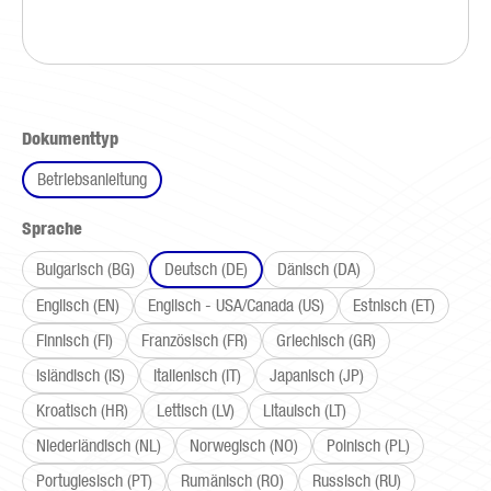
auswählen
Dokumenttyp
Betriebsanleitung
auswählen
Sprache
Bulgarisch (BG)
Deutsch (DE)
Dänisch (DA)
Englisch (EN)
Englisch - USA/Canada (US)
Estnisch (ET)
Finnisch (FI)
Französisch (FR)
Griechisch (GR)
Isländisch (IS)
Italienisch (IT)
Japanisch (JP)
Kroatisch (HR)
Lettisch (LV)
Litauisch (LT)
Niederländisch (NL)
Norwegisch (NO)
Polnisch (PL)
Portugiesisch (PT)
Rumänisch (RO)
Russisch (RU)