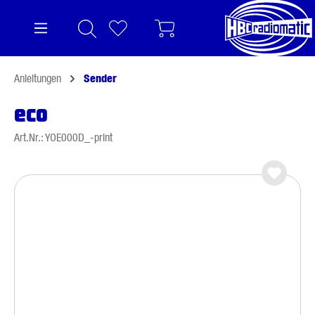
alt springen
Anleitungen
Sender
eco
Art.Nr.: YOE000D_-print
Bildergalerie überspringen