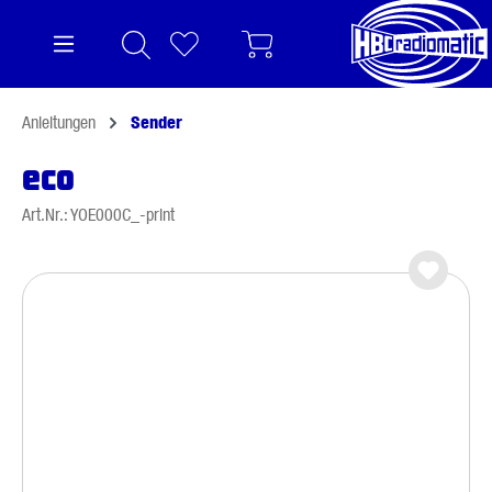
alt springen
Anleitungen
Sender
eco
Art.Nr.: YOE000C_-print
Bildergalerie überspringen