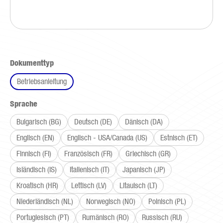
auswählen
Dokumenttyp
Betriebsanleitung
auswählen
Sprache
Bulgarisch (BG)
Deutsch (DE)
Dänisch (DA)
Englisch (EN)
Englisch - USA/Canada (US)
Estnisch (ET)
Finnisch (FI)
Französisch (FR)
Griechisch (GR)
Isländisch (IS)
Italienisch (IT)
Japanisch (JP)
Kroatisch (HR)
Lettisch (LV)
Litauisch (LT)
Niederländisch (NL)
Norwegisch (NO)
Polnisch (PL)
Portugiesisch (PT)
Rumänisch (RO)
Russisch (RU)