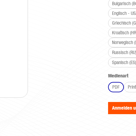
Bulgarisch (B
Englisch - U
Griechisch (G
Kroatisch (HR
Norwegisch 
Russisch (RU
Spanisch (ES
aus
Medienart
PDF
Print
Anmelden 