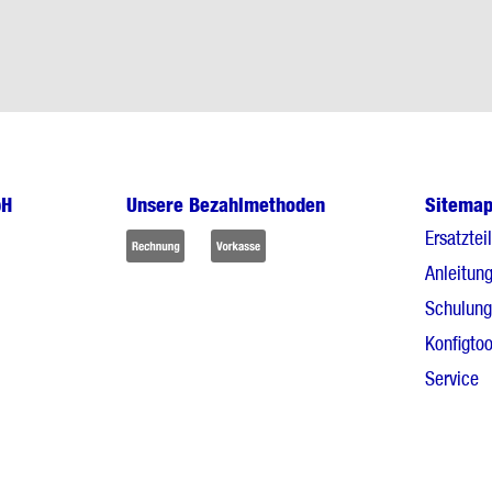
bH
Unsere Bezahlmethoden
Sitema
Ersatztei
Anleitun
Schulun
Konfigtoo
Service