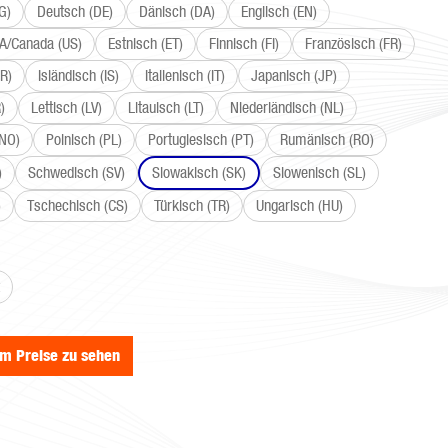
G)
Deutsch (DE)
Dänisch (DA)
Englisch (EN)
SA/Canada (US)
Estnisch (ET)
Finnisch (FI)
Französisch (FR)
R)
Isländisch (IS)
Italienisch (IT)
Japanisch (JP)
)
Lettisch (LV)
Litauisch (LT)
Niederländisch (NL)
(NO)
Polnisch (PL)
Portugiesisch (PT)
Rumänisch (RO)
)
Schwedisch (SV)
Slowakisch (SK)
Slowenisch (SL)
)
Tschechisch (CS)
Türkisch (TR)
Ungarisch (HU)
wählen
um Preise zu sehen