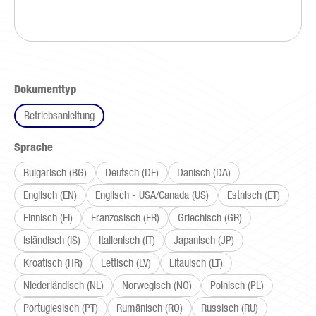
auswählen
Dokumenttyp
Betriebsanleitung
auswählen
Sprache
Bulgarisch (BG)
Deutsch (DE)
Dänisch (DA)
Englisch (EN)
Englisch - USA/Canada (US)
Estnisch (ET)
Finnisch (FI)
Französisch (FR)
Griechisch (GR)
Isländisch (IS)
Italienisch (IT)
Japanisch (JP)
Kroatisch (HR)
Lettisch (LV)
Litauisch (LT)
Niederländisch (NL)
Norwegisch (NO)
Polnisch (PL)
Portugiesisch (PT)
Rumänisch (RO)
Russisch (RU)