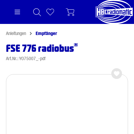
alt springen
Anleitungen
Empfänger
®
FSE 776 radiobus
Art.Nr.: YO75007_-pdf
Bildergalerie überspringen