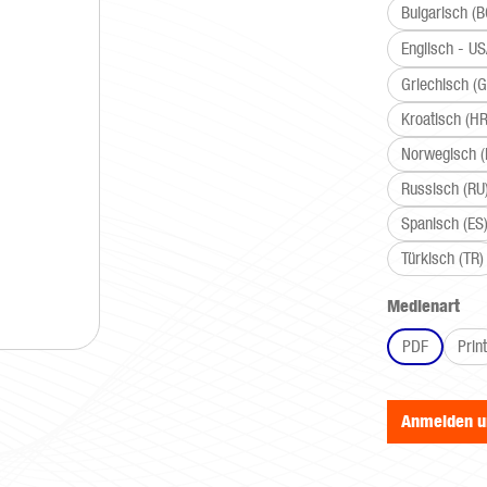
Bulgarisch (B
Englisch - U
Griechisch (G
Kroatisch (HR
Norwegisch 
Russisch (RU
Spanisch (ES
Türkisch (TR)
aus
Medienart
PDF
Print
Anmelden 