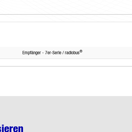
®
Empfänger - 7er-Serie / radiobus
sieren