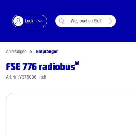
Suche springen
Zur Hauptnavigation springen
Login
Anleitungen
Empfänger
®
FSE 776 radiobus
Art.Nr.: YO75006_-pdf
Bildergalerie überspringen