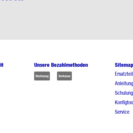
bH
Unsere Bezahlmethoden
Sitema
Ersatztei
Anleitun
Schulun
Konfigtoo
Service