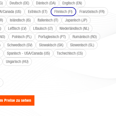
G)
Deutsch (DE)
Dänisch (DA)
Englisch (EN)
SA/Canada (US)
Estnisch (ET)
Finnisch (FI)
Französisch (FR)
R)
Isländisch (IS)
Italienisch (IT)
Japanisch (JP)
)
Lettisch (LV)
Litauisch (LT)
Niederländisch (NL)
(NO)
Polnisch (PL)
Portugiesisch (PT)
Rumänisch (RO)
)
Schwedisch (SV)
Slowakisch (SK)
Slowenisch (SL)
)
Spanisch - USA/Canada (US)
Tschechisch (CS)
Ungarisch (HU)
wählen
um Preise zu sehen