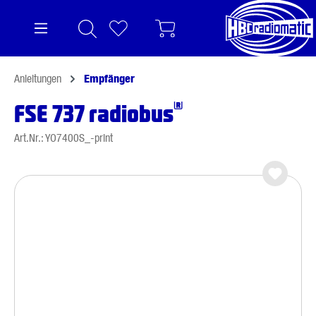
alt springen
Anleitungen
Empfänger
®
FSE 737 radiobus
Art.Nr.: YO7400S_-print
Bildergalerie überspringen