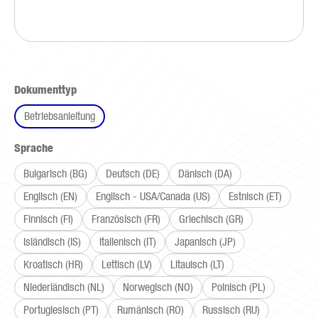
auswählen
Dokumenttyp
Betriebsanleitung
auswählen
Sprache
Bulgarisch (BG)
Deutsch (DE)
Dänisch (DA)
Englisch (EN)
Englisch - USA/Canada (US)
Estnisch (ET)
Finnisch (FI)
Französisch (FR)
Griechisch (GR)
Isländisch (IS)
Italienisch (IT)
Japanisch (JP)
Kroatisch (HR)
Lettisch (LV)
Litauisch (LT)
Niederländisch (NL)
Norwegisch (NO)
Polnisch (PL)
Portugiesisch (PT)
Rumänisch (RO)
Russisch (RU)