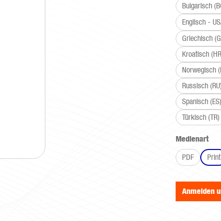
Bulgarisch (B
Englisch - U
Griechisch (G
Kroatisch (HR
Norwegisch 
Russisch (RU
Spanisch (ES
Türkisch (TR)
aus
Medienart
PDF
Print
Anmelden 