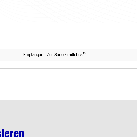
®
Empfänger - 7er-Serie / radiobus
sieren