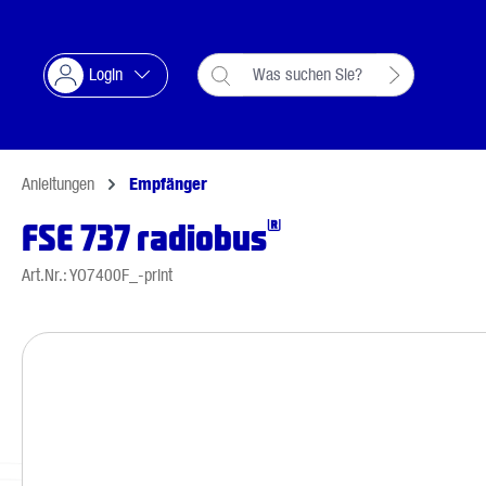
Suche springen
Zur Hauptnavigation springen
Login
Anleitungen
Empfänger
®
FSE 737 radiobus
Art.Nr.: YO7400F_-print
Bildergalerie überspringen