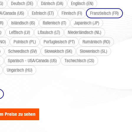
G)
Deutsch (DE)
Dänisch (DA)
Englisch (EN)
SA/Canada (US)
Estnisch (ET)
Finnisch (FI)
Französisch (FR)
R)
Isländisch (IS)
Italienisch (IT)
Japanisch (JP)
)
Lettisch (LV)
Litauisch (LT)
Niederländisch (NL)
(NO)
Polnisch (PL)
Portugiesisch (PT)
Rumänisch (RO)
)
Schwedisch (SV)
Slowakisch (SK)
Slowenisch (SL)
)
Spanisch - USA/Canada (US)
Tschechisch (CS)
Ungarisch (HU)
wählen
um Preise zu sehen