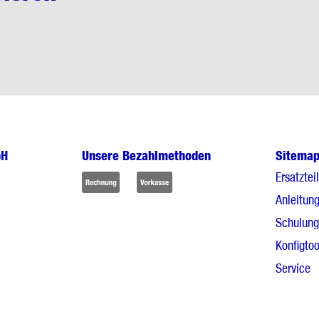
bH
Unsere Bezahlmethoden
Sitema
Ersatztei
Anleitun
Schulun
Konfigtoo
Service