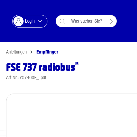
Suche springen
Zur Hauptnavigation springen
Login
Anleitungen
Empfänger
®
FSE 737 radiobus
Art.Nr.: YO7400E_-pdf
Bildergalerie überspringen