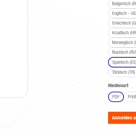
Bulgarisch (B
Englisch - U
Griechisch (G
Kroatisch (HR
Norwegisch 
Russisch (RU
Spanisch (ES
Türkisch (TR)
aus
Medienart
PDF
Print
Anmelden 