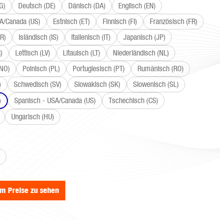
G)
Deutsch (DE)
Dänisch (DA)
Englisch (EN)
SA/Canada (US)
Estnisch (ET)
Finnisch (FI)
Französisch (FR)
R)
Isländisch (IS)
Italienisch (IT)
Japanisch (JP)
)
Lettisch (LV)
Litauisch (LT)
Niederländisch (NL)
(NO)
Polnisch (PL)
Portugiesisch (PT)
Rumänisch (RO)
)
Schwedisch (SV)
Slowakisch (SK)
Slowenisch (SL)
)
Spanisch - USA/Canada (US)
Tschechisch (CS)
Ungarisch (HU)
wählen
um Preise zu sehen