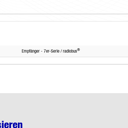
®
Empfänger - 7er-Serie / radiobus
sieren