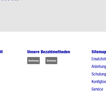
bH
Unsere Bezahlmethoden
Sitema
Ersatztei
Anleitun
Schulun
Konfigtoo
Service