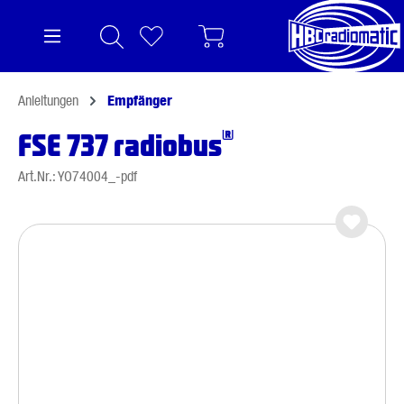
alt springen
Anleitungen
Empfänger
®
FSE 737 radiobus
Art.Nr.: YO74004_-pdf
Bildergalerie überspringen