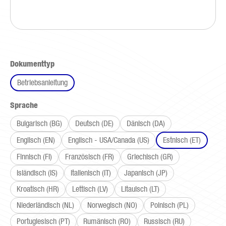
auswählen
Dokumenttyp
Betriebsanleitung
auswählen
Sprache
Bulgarisch (BG)
Deutsch (DE)
Dänisch (DA)
Englisch (EN)
Englisch - USA/Canada (US)
Estnisch (ET)
Finnisch (FI)
Französisch (FR)
Griechisch (GR)
Isländisch (IS)
Italienisch (IT)
Japanisch (JP)
Kroatisch (HR)
Lettisch (LV)
Litauisch (LT)
Niederländisch (NL)
Norwegisch (NO)
Polnisch (PL)
Portugiesisch (PT)
Rumänisch (RO)
Russisch (RU)