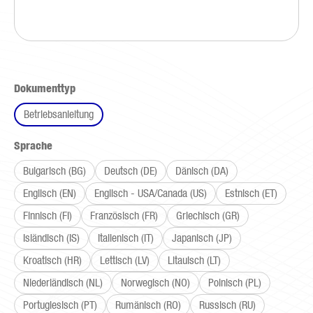
auswählen
Dokumenttyp
Betriebsanleitung
auswählen
Sprache
Bulgarisch (BG)
Deutsch (DE)
Dänisch (DA)
Englisch (EN)
Englisch - USA/Canada (US)
Estnisch (ET)
Finnisch (FI)
Französisch (FR)
Griechisch (GR)
Isländisch (IS)
Italienisch (IT)
Japanisch (JP)
Kroatisch (HR)
Lettisch (LV)
Litauisch (LT)
Niederländisch (NL)
Norwegisch (NO)
Polnisch (PL)
Portugiesisch (PT)
Rumänisch (RO)
Russisch (RU)