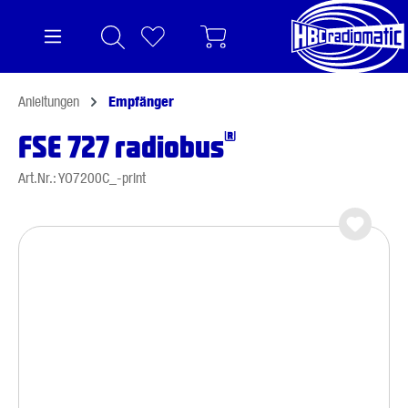
alt springen
Anleitungen
Empfänger
®
FSE 727 radiobus
Art.Nr.: YO7200C_-print
Bildergalerie überspringen