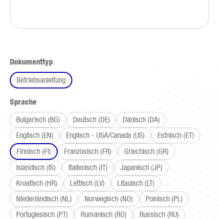
auswählen
Dokumenttyp
Betriebsanleitung
auswählen
Sprache
Bulgarisch (BG)
Deutsch (DE)
Dänisch (DA)
Englisch (EN)
Englisch - USA/Canada (US)
Estnisch (ET)
Finnisch (FI)
Französisch (FR)
Griechisch (GR)
Isländisch (IS)
Italienisch (IT)
Japanisch (JP)
Kroatisch (HR)
Lettisch (LV)
Litauisch (LT)
Niederländisch (NL)
Norwegisch (NO)
Polnisch (PL)
Portugiesisch (PT)
Rumänisch (RO)
Russisch (RU)