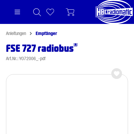
alt springen
Anleitungen
Empfänger
®
FSE 727 radiobus
Art.Nr.: YO72006_-pdf
Bildergalerie überspringen