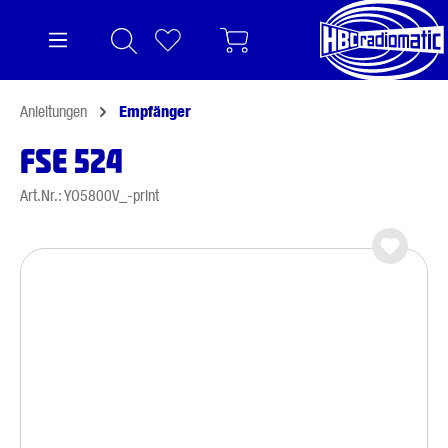
alt springen
Anleitungen
Empfänger
FSE 524
Art.Nr.: YO5800V_-print
Bildergalerie überspringen