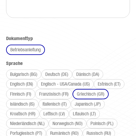
auswählen
Dokumenttyp
Betriebsanleitung
auswählen
Sprache
Bulgarisch (BG)
Deutsch (DE)
Dänisch (DA)
Englisch (EN)
Englisch - USA/Canada (US)
Estnisch (ET)
Finnisch (FI)
Französisch (FR)
Griechisch (GR)
Isländisch (IS)
Italienisch (IT)
Japanisch (JP)
Kroatisch (HR)
Lettisch (LV)
Litauisch (LT)
Niederländisch (NL)
Norwegisch (NO)
Polnisch (PL)
Portugiesisch (PT)
Rumänisch (RO)
Russisch (RU)