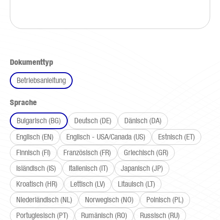
auswählen
Dokumenttyp
Betriebsanleitung
auswählen
Sprache
Bulgarisch (BG)
Deutsch (DE)
Dänisch (DA)
Englisch (EN)
Englisch - USA/Canada (US)
Estnisch (ET)
Finnisch (FI)
Französisch (FR)
Griechisch (GR)
Isländisch (IS)
Italienisch (IT)
Japanisch (JP)
Kroatisch (HR)
Lettisch (LV)
Litauisch (LT)
Niederländisch (NL)
Norwegisch (NO)
Polnisch (PL)
Portugiesisch (PT)
Rumänisch (RO)
Russisch (RU)