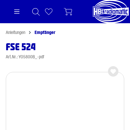
alt springen
Anleitungen
Empfänger
FSE 524
Art.Nr.: YO5800B_-pdf
Bildergalerie überspringen