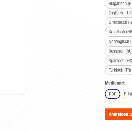
Bulgarisch (B
Englisch - U
Griechisch (G
Kroatisch (HR
Norwegisch 
Russisch (RU
Spanisch (ES
Türkisch (TR)
aus
Medienart
PDF
Print
Anmelden 