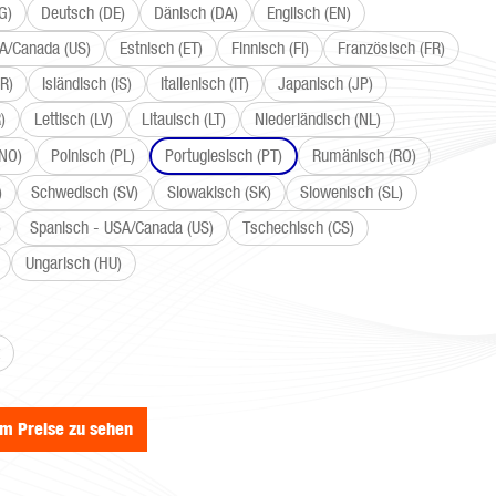
G)
Deutsch (DE)
Dänisch (DA)
Englisch (EN)
SA/Canada (US)
Estnisch (ET)
Finnisch (FI)
Französisch (FR)
R)
Isländisch (IS)
Italienisch (IT)
Japanisch (JP)
)
Lettisch (LV)
Litauisch (LT)
Niederländisch (NL)
(NO)
Polnisch (PL)
Portugiesisch (PT)
Rumänisch (RO)
)
Schwedisch (SV)
Slowakisch (SK)
Slowenisch (SL)
)
Spanisch - USA/Canada (US)
Tschechisch (CS)
Ungarisch (HU)
wählen
um Preise zu sehen