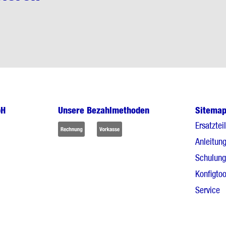
bH
Unsere Bezahlmethoden
Sitema
Ersatztei
Anleitun
Schulun
Konfigtoo
Service