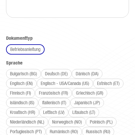
auswählen
Dokumenttyp
Betriebsanleitung
auswählen
Sprache
Bulgarisch (BG)
Deutsch (DE)
Dänisch (DA)
Englisch (EN)
Englisch - USA/Canada (US)
Estnisch (ET)
Finnisch (FI)
Französisch (FR)
Griechisch (GR)
Isländisch (IS)
Italienisch (IT)
Japanisch (JP)
Kroatisch (HR)
Lettisch (LV)
Litauisch (LT)
Niederländisch (NL)
Norwegisch (NO)
Polnisch (PL)
Portugiesisch (PT)
Rumänisch (RO)
Russisch (RU)