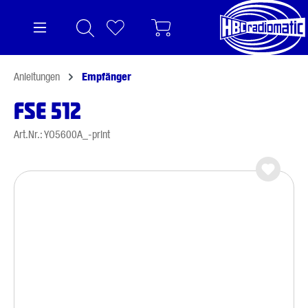
alt springen
Anleitungen
Empfänger
FSE 512
Art.Nr.: YO5600A_-print
Bildergalerie überspringen