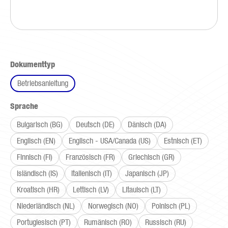
auswählen
Dokumenttyp
Betriebsanleitung
auswählen
Sprache
Bulgarisch (BG)
Deutsch (DE)
Dänisch (DA)
Englisch (EN)
Englisch - USA/Canada (US)
Estnisch (ET)
Finnisch (FI)
Französisch (FR)
Griechisch (GR)
Isländisch (IS)
Italienisch (IT)
Japanisch (JP)
Kroatisch (HR)
Lettisch (LV)
Litauisch (LT)
Niederländisch (NL)
Norwegisch (NO)
Polnisch (PL)
Portugiesisch (PT)
Rumänisch (RO)
Russisch (RU)