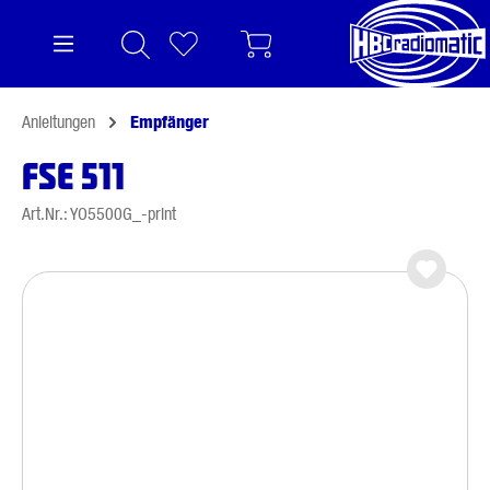
alt springen
Anleitungen
Empfänger
FSE 511
Art.Nr.: YO5500G_-print
Bildergalerie überspringen