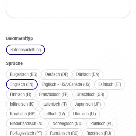
auswählen
Dokumenttyp
Betriebsanleitung
auswählen
Sprache
Bulgarisch (BG)
Deutsch (DE)
Dänisch (DA)
Englisch (EN)
Englisch - USA/Canada (US)
Estnisch (ET)
Finnisch (FI)
Französisch (FR)
Griechisch (GR)
Isländisch (IS)
Italienisch (IT)
Japanisch (JP)
Kroatisch (HR)
Lettisch (LV)
Litauisch (LT)
Niederländisch (NL)
Norwegisch (NO)
Polnisch (PL)
Portugiesisch (PT)
Rumänisch (RO)
Russisch (RU)