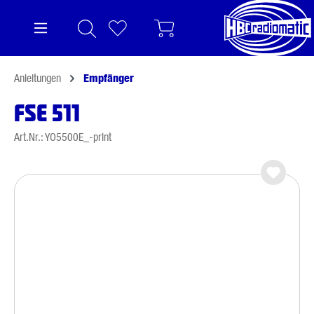
alt springen
Anleitungen
Empfänger
FSE 511
Art.Nr.: YO5500E_-print
Bildergalerie überspringen