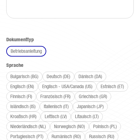
auswählen
Dokumenttyp
Betriebsanleitung
auswählen
Sprache
Bulgarisch (BG)
Deutsch (DE)
Dänisch (DA)
Englisch (EN)
Englisch - USA/Canada (US)
Estnisch (ET)
Finnisch (FI)
Französisch (FR)
Griechisch (GR)
Isländisch (IS)
Italienisch (IT)
Japanisch (JP)
Kroatisch (HR)
Lettisch (LV)
Litauisch (LT)
Niederländisch (NL)
Norwegisch (NO)
Polnisch (PL)
Portugiesisch (PT)
Rumänisch (RO)
Russisch (RU)