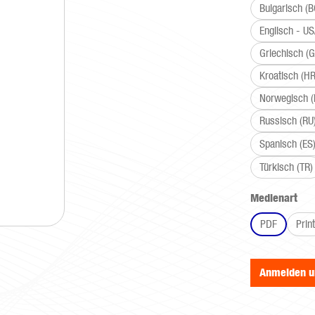
Bulgarisch (B
Englisch - U
Griechisch (G
Kroatisch (HR
Norwegisch 
Russisch (RU
Spanisch (ES
Türkisch (TR)
aus
Medienart
PDF
Print
Anmelden 