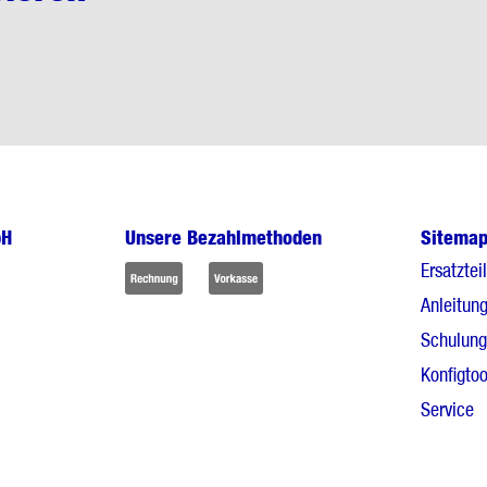
bH
Unsere Bezahlmethoden
Sitema
Ersatztei
Anleitun
Schulun
Konfigtoo
Service