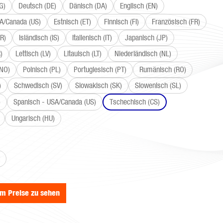
G)
Deutsch (DE)
Dänisch (DA)
Englisch (EN)
SA/Canada (US)
Estnisch (ET)
Finnisch (FI)
Französisch (FR)
R)
Isländisch (IS)
Italienisch (IT)
Japanisch (JP)
)
Lettisch (LV)
Litauisch (LT)
Niederländisch (NL)
(NO)
Polnisch (PL)
Portugiesisch (PT)
Rumänisch (RO)
)
Schwedisch (SV)
Slowakisch (SK)
Slowenisch (SL)
)
Spanisch - USA/Canada (US)
Tschechisch (CS)
Ungarisch (HU)
wählen
um Preise zu sehen