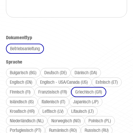
auswählen
Dokumenttyp
Betriebsanleitung
auswählen
Sprache
Bulgarisch (BG)
Deutsch (DE)
Dänisch (DA)
Englisch (EN)
Englisch - USA/Canada (US)
Estnisch (ET)
Finnisch (FI)
Französisch (FR)
Griechisch (GR)
Isländisch (IS)
Italienisch (IT)
Japanisch (JP)
Kroatisch (HR)
Lettisch (LV)
Litauisch (LT)
Niederländisch (NL)
Norwegisch (NO)
Polnisch (PL)
Portugiesisch (PT)
Rumänisch (RO)
Russisch (RU)