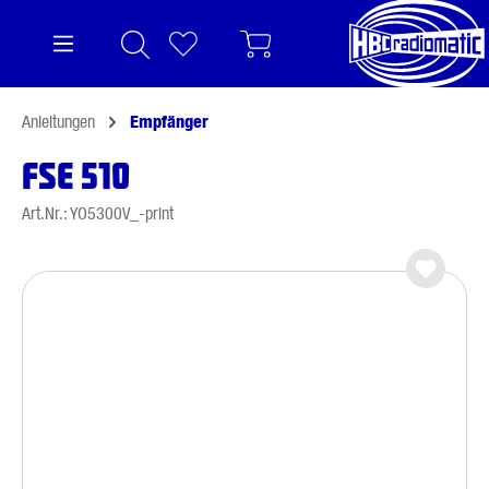
alt springen
Anleitungen
Empfänger
FSE 510
Art.Nr.: YO5300V_-print
Bildergalerie überspringen