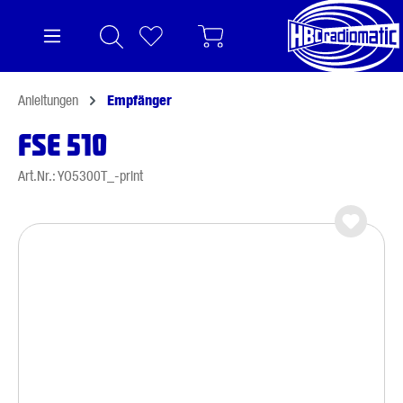
alt springen
Anleitungen
Empfänger
FSE 510
Art.Nr.: YO5300T_-print
Bildergalerie überspringen