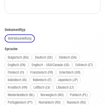
auswählen
Dokumenttyp
Betriebsanleitung
auswählen
Sprache
Bulgarisch (BG)
Deutsch (DE)
Dänisch (DA)
Englisch (EN)
Englisch - USA/Canada (US)
Estnisch (ET)
Finnisch (FI)
Französisch (FR)
Griechisch (GR)
Isländisch (IS)
Italienisch (IT)
Japanisch (JP)
Kroatisch (HR)
Lettisch (LV)
Litauisch (LT)
Niederländisch (NL)
Norwegisch (NO)
Polnisch (PL)
Portugiesisch (PT)
Rumänisch (RO)
Russisch (RU)