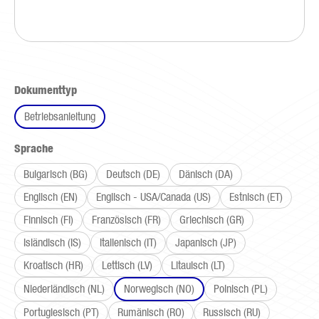
auswählen
Dokumenttyp
Betriebsanleitung
auswählen
Sprache
Bulgarisch (BG)
Deutsch (DE)
Dänisch (DA)
Englisch (EN)
Englisch - USA/Canada (US)
Estnisch (ET)
Finnisch (FI)
Französisch (FR)
Griechisch (GR)
Isländisch (IS)
Italienisch (IT)
Japanisch (JP)
Kroatisch (HR)
Lettisch (LV)
Litauisch (LT)
Niederländisch (NL)
Norwegisch (NO)
Polnisch (PL)
Portugiesisch (PT)
Rumänisch (RO)
Russisch (RU)