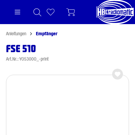
alt springen
Anleitungen
Empfänger
FSE 510
Art.Nr.: YO5300O_-print
Bildergalerie überspringen