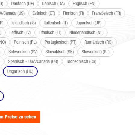
G)
Deutsch (DE)
Dänisch (DA)
Englisch (EN)
SA/Canada (US)
Estnisch (ET)
Finnisch (FI)
Französisch (FR)
R)
Isländisch (IS)
Italienisch (IT)
Japanisch (JP)
)
Lettisch (LV)
Litauisch (LT)
Niederländisch (NL)
(NO)
Polnisch (PL)
Portugiesisch (PT)
Rumänisch (RO)
)
Schwedisch (SV)
Slowakisch (SK)
Slowenisch (SL)
)
Spanisch - USA/Canada (US)
Tschechisch (CS)
Ungarisch (HU)
wählen
um Preise zu sehen