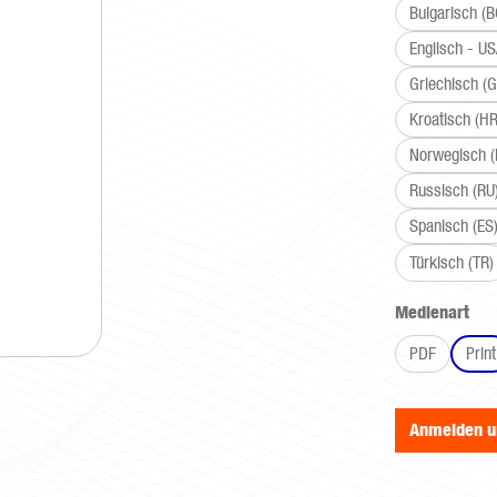
Bulgarisch (B
Englisch - U
Griechisch (G
Kroatisch (HR
Norwegisch 
Russisch (RU
Spanisch (ES
Türkisch (TR)
aus
Medienart
PDF
Print
Anmelden 