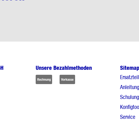
bH
Unsere Bezahlmethoden
Sitema
Ersatztei
Anleitun
Schulun
Konfigtoo
Service