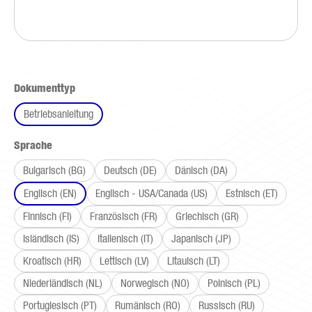
auswählen
Dokumenttyp
Betriebsanleitung
auswählen
Sprache
Bulgarisch (BG)
Deutsch (DE)
Dänisch (DA)
Englisch (EN)
Englisch - USA/Canada (US)
Estnisch (ET)
Finnisch (FI)
Französisch (FR)
Griechisch (GR)
Isländisch (IS)
Italienisch (IT)
Japanisch (JP)
Kroatisch (HR)
Lettisch (LV)
Litauisch (LT)
Niederländisch (NL)
Norwegisch (NO)
Polnisch (PL)
Portugiesisch (PT)
Rumänisch (RO)
Russisch (RU)