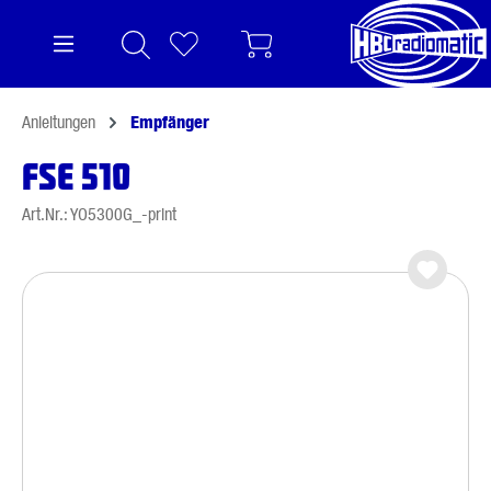
alt springen
Anleitungen
Empfänger
FSE 510
Art.Nr.: YO5300G_-print
Bildergalerie überspringen