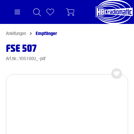
alt springen
Anleitungen
Empfänger
FSE 507
Art.Nr.: YO5100U_-pdf
Bildergalerie überspringen