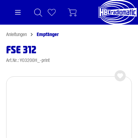
alt springen
Anleitungen
Empfänger
FSE 312
Art.Nr.: YO3200H_-print
Bildergalerie überspringen