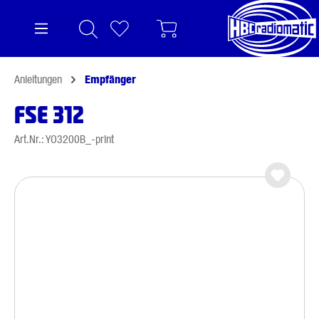
alt springen
Anleitungen
Empfänger
FSE 312
Art.Nr.: YO3200B_-print
Bildergalerie überspringen