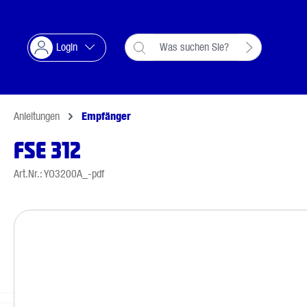
Suche springen
Zur Hauptnavigation springen
Login
Anleitungen
Empfänger
FSE 312
Art.Nr.: YO3200A_-pdf
Bildergalerie überspringen