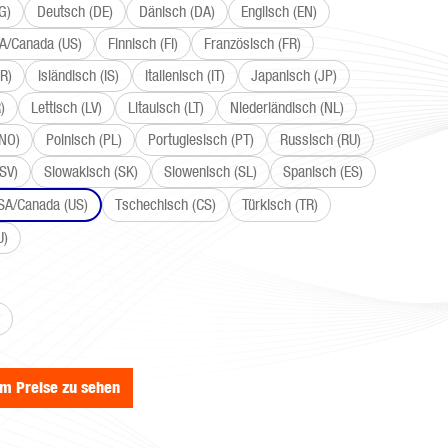
G)
Deutsch (DE)
Dänisch (DA)
Englisch (EN)
SA/Canada (US)
Finnisch (FI)
Französisch (FR)
R)
Isländisch (IS)
Italienisch (IT)
Japanisch (JP)
)
Lettisch (LV)
Litauisch (LT)
Niederländisch (NL)
(NO)
Polnisch (PL)
Portugiesisch (PT)
Russisch (RU)
SV)
Slowakisch (SK)
Slowenisch (SL)
Spanisch (ES)
SA/Canada (US)
Tschechisch (CS)
Türkisch (TR)
U)
wählen
um Preise zu sehen