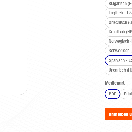
Bulgarisch (B
Englisch - U
Griechisch (G
Kroatisch (HR
Norwegisch 
Schwedisch (
Spanisch - U
Ungarisch (H
aus
Medienart
PDF
Print
Anmelden 