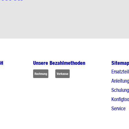
bH
Unsere Bezahlmethoden
Sitema
Ersatztei
Anleitun
Schulun
Konfigtoo
Service