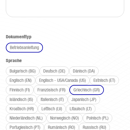
auswählen
Dokumenttyp
Betriebsanleitung
auswählen
Sprache
Bulgarisch (BG)
Deutsch (DE)
Dänisch (DA)
Englisch (EN)
Englisch - USA/Canada (US)
Estnisch (ET)
Finnisch (FI)
Französisch (FR)
Griechisch (GR)
Isländisch (IS)
Italienisch (IT)
Japanisch (JP)
Kroatisch (HR)
Lettisch (LV)
Litauisch (LT)
Niederländisch (NL)
Norwegisch (NO)
Polnisch (PL)
Portugiesisch (PT)
Rumänisch (RO)
Russisch (RU)