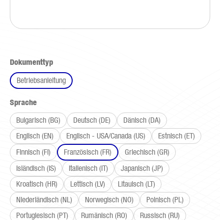
auswählen
Dokumenttyp
Betriebsanleitung
auswählen
Sprache
Bulgarisch (BG)
Deutsch (DE)
Dänisch (DA)
Englisch (EN)
Englisch - USA/Canada (US)
Estnisch (ET)
Finnisch (FI)
Französisch (FR)
Griechisch (GR)
Isländisch (IS)
Italienisch (IT)
Japanisch (JP)
Kroatisch (HR)
Lettisch (LV)
Litauisch (LT)
Niederländisch (NL)
Norwegisch (NO)
Polnisch (PL)
Portugiesisch (PT)
Rumänisch (RO)
Russisch (RU)