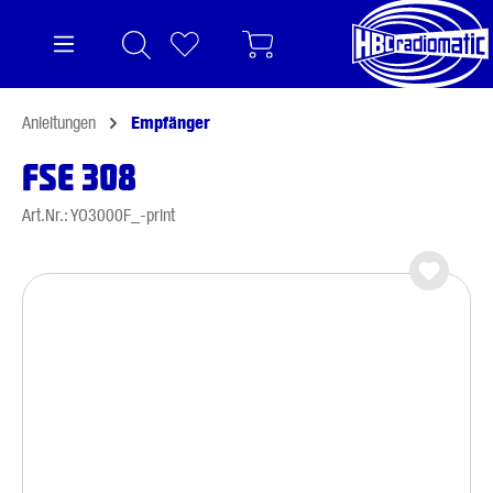
alt springen
Anleitungen
Empfänger
FSE 308
Art.Nr.: YO3000F_-print
Bildergalerie überspringen