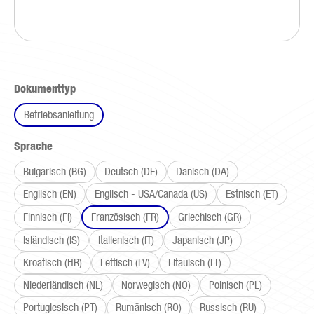
auswählen
Dokumenttyp
Betriebsanleitung
auswählen
Sprache
Bulgarisch (BG)
Deutsch (DE)
Dänisch (DA)
Englisch (EN)
Englisch - USA/Canada (US)
Estnisch (ET)
Finnisch (FI)
Französisch (FR)
Griechisch (GR)
Isländisch (IS)
Italienisch (IT)
Japanisch (JP)
Kroatisch (HR)
Lettisch (LV)
Litauisch (LT)
Niederländisch (NL)
Norwegisch (NO)
Polnisch (PL)
Portugiesisch (PT)
Rumänisch (RO)
Russisch (RU)