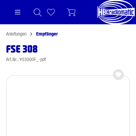
alt springen
Anleitungen
Empfänger
FSE 308
Art.Nr.: YO3000F_-pdf
Bildergalerie überspringen