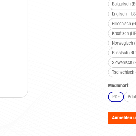
Bulgarisch (B
Englisch - U
Griechisch (G
Kroatisch (HR
Norwegisch 
Russisch (RU
Slowenisch (
Tschechisch 
aus
Medienart
PDF
Print
Anmelden 