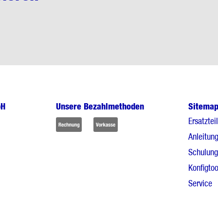
bH
Unsere Bezahlmethoden
Sitema
Ersatztei
Anleitun
Schulun
Konfigtoo
Service