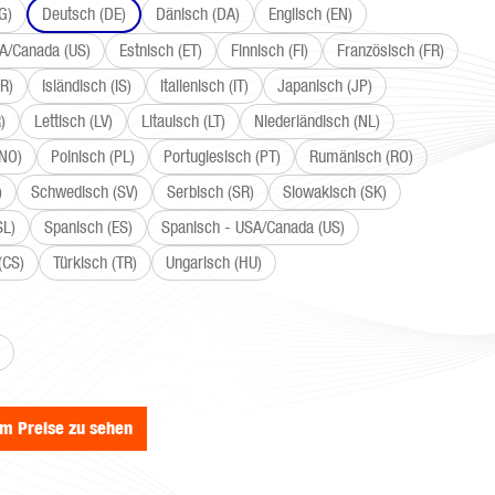
G)
Deutsch (DE)
Dänisch (DA)
Englisch (EN)
SA/Canada (US)
Estnisch (ET)
Finnisch (FI)
Französisch (FR)
R)
Isländisch (IS)
Italienisch (IT)
Japanisch (JP)
)
Lettisch (LV)
Litauisch (LT)
Niederländisch (NL)
(NO)
Polnisch (PL)
Portugiesisch (PT)
Rumänisch (RO)
)
Schwedisch (SV)
Serbisch (SR)
Slowakisch (SK)
SL)
Spanisch (ES)
Spanisch - USA/Canada (US)
(CS)
Türkisch (TR)
Ungarisch (HU)
wählen
um Preise zu sehen