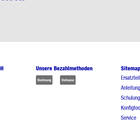
bH
Unsere Bezahlmethoden
Sitema
Ersatztei
Anleitun
Schulun
Konfigtoo
Service