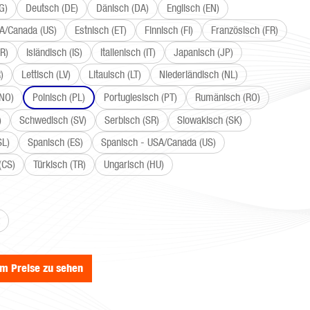
G)
Deutsch (DE)
Dänisch (DA)
Englisch (EN)
SA/Canada (US)
Estnisch (ET)
Finnisch (FI)
Französisch (FR)
R)
Isländisch (IS)
Italienisch (IT)
Japanisch (JP)
)
Lettisch (LV)
Litauisch (LT)
Niederländisch (NL)
(NO)
Polnisch (PL)
Portugiesisch (PT)
Rumänisch (RO)
)
Schwedisch (SV)
Serbisch (SR)
Slowakisch (SK)
SL)
Spanisch (ES)
Spanisch - USA/Canada (US)
(CS)
Türkisch (TR)
Ungarisch (HU)
wählen
um Preise zu sehen