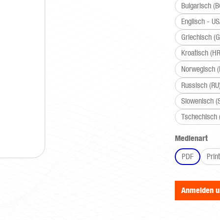
Bulgarisch (B
Englisch - U
Griechisch (G
Kroatisch (HR
Norwegisch 
Russisch (RU
Slowenisch (
Tschechisch 
aus
Medienart
PDF
Print
Anmelden 