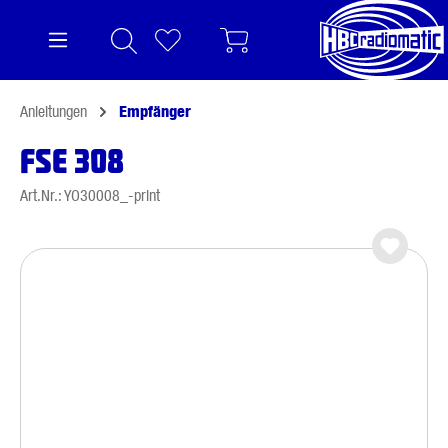
alt springen
Anleitungen
Empfänger
FSE 308
Art.Nr.: YO30008_-print
Bildergalerie überspringen