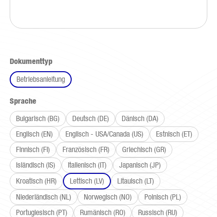
auswählen
Dokumenttyp
Betriebsanleitung
auswählen
Sprache
Bulgarisch (BG)
Deutsch (DE)
Dänisch (DA)
Englisch (EN)
Englisch - USA/Canada (US)
Estnisch (ET)
Finnisch (FI)
Französisch (FR)
Griechisch (GR)
Isländisch (IS)
Italienisch (IT)
Japanisch (JP)
Kroatisch (HR)
Lettisch (LV)
Litauisch (LT)
Niederländisch (NL)
Norwegisch (NO)
Polnisch (PL)
Portugiesisch (PT)
Rumänisch (RO)
Russisch (RU)