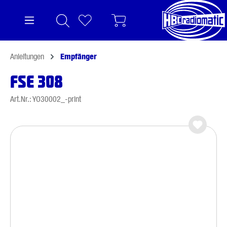
alt springen
Anleitungen
Empfänger
FSE 308
Art.Nr.: YO30002_-print
Bildergalerie überspringen