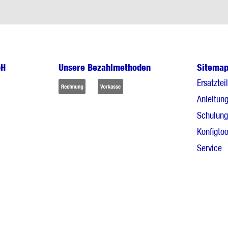
bH
Unsere Bezahlmethoden
Sitema
Ersatztei
Anleitun
Schulun
Konfigtoo
Service