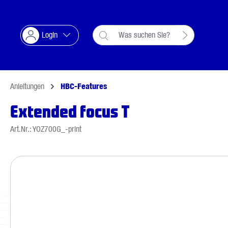
Suche springen
Zur Hauptnavigation springen
Login
Anleitungen
HBC-Features
Extended focus T
Art.Nr.: YOZ700G_-print
Bildergalerie überspringen