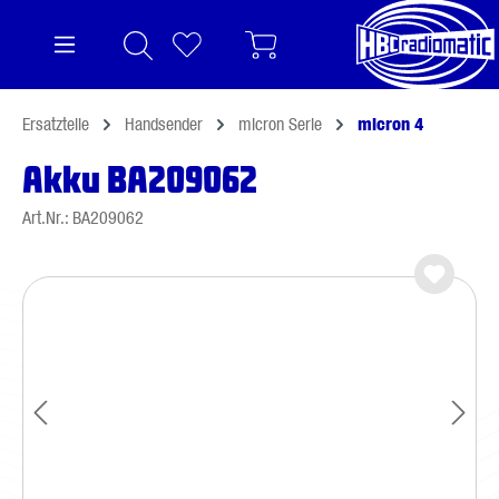
alt springen
Ersatzteile
Handsender
micron Serie
micron 4
Akku BA209062
Art.Nr.: BA209062
Bildergalerie überspringen