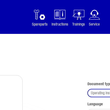
Spareparts
Instructions
Trainings
Service
Select
Document ty
Operating ins
Select
Language