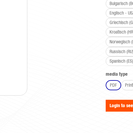
Bulgarisch (B
Englisch - U
Griechisch (G
Kroatisch (HR
Norwegisch 
Russisch (RU
Spanisch (ES
Select
media type
PDF
Print
Login to se