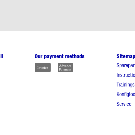
bH
Our payment methods
Sitema
Sparepar
Instructi
Trainings
Konfigtoo
Service