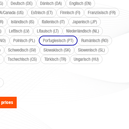
G)
Deutsch (DE)
Dänisch (DA)
Englisch (EN)
SA/Canada (US)
Estnisch (ET)
Finnisch (FI)
Französisch (FR)
R)
Isländisch (IS)
Italienisch (IT)
Japanisch (JP)
)
Lettisch (LV)
Litauisch (LT)
Niederländisch (NL)
(NO)
Polnisch (PL)
Portugiesisch (PT)
Rumänisch (RO)
)
Schwedisch (SV)
Slowakisch (SK)
Slowenisch (SL)
)
Tschechisch (CS)
Türkisch (TR)
Ungarisch (HU)
e prices