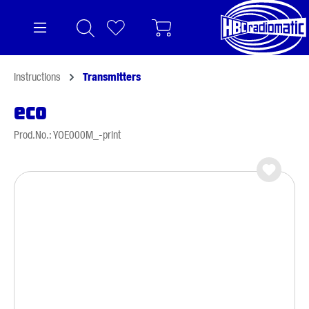
in content
Instructions
Transmitters
eco
Prod.No.: YOE000M_-print
Skip image gallery