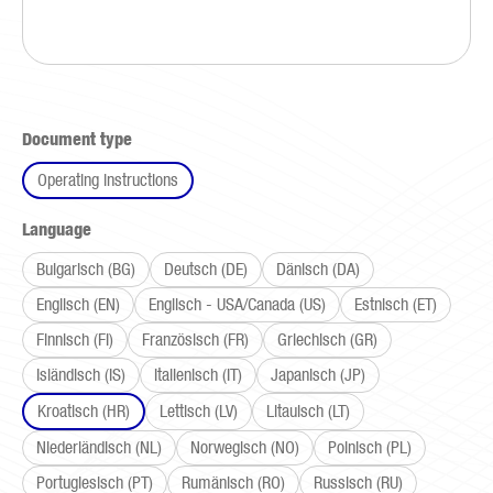
Select
Document type
Operating instructions
Select
Language
Bulgarisch (BG)
Deutsch (DE)
Dänisch (DA)
Englisch (EN)
Englisch - USA/Canada (US)
Estnisch (ET)
Finnisch (FI)
Französisch (FR)
Griechisch (GR)
Isländisch (IS)
Italienisch (IT)
Japanisch (JP)
Kroatisch (HR)
Lettisch (LV)
Litauisch (LT)
Niederländisch (NL)
Norwegisch (NO)
Polnisch (PL)
Portugiesisch (PT)
Rumänisch (RO)
Russisch (RU)