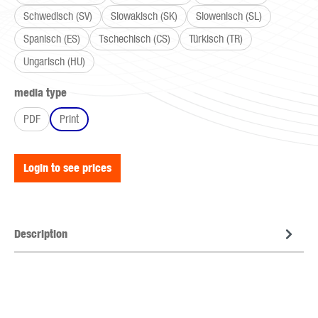
Schwedisch (SV)
Slowakisch (SK)
Slowenisch (SL)
Spanisch (ES)
Tschechisch (CS)
Türkisch (TR)
Ungarisch (HU)
Select
media type
PDF
Print
Login to see prices
Description